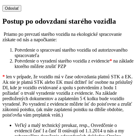
Contact
Odoslať
Email
*
Postup po odovzdaní starého vozidla
Priamo po prevzatí starého vozidla na ekologické spracovanie
získate od nás a napočkanie:
Potvrdenie o spracovaní starého vozidla od autorizovaného
spracovateľa
Potvrdenie o vyradení starého vozidla z evidencie
*
na základe
ktorého môžete zrušiť PZP
*
len v prípade, že vozidlo má v čase odovzdania platnú STK a EK.
Ak nie je platná STK alebo EK musí držiteľ ísť osobne na príslušný
DI, kde je vozidlo evidované a spolu s potvrdením z bodu 1
požiadať o trvalé vyradenie vozidla z evidencie. Na základe
predložených dokumentov a zaplatením 5 € kolku bude vozidlo
vyradené. Po vyradení z evidencie môžete ísť do poisťovne a zrušiť
zákonnú poistku, (ak máte zaplatenú poistku na dlhšie obdobie,
poisťovňa vám preplatok vráti.)
Veľký a malý technický preukaz, resp., Osvedčenie o
evidencii časť I a časť II ostávajú od 1.1.2014 u nás a my