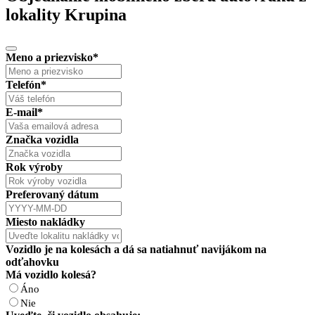
lokality Krupina
Meno a priezvisko
*
Telefón
*
E-mail
*
Značka vozidla
Rok výroby
Preferovaný dátum
Miesto nakládky
Vozidlo je na kolesách a dá sa natiahnuť navijákom na
odťahovku
Má vozidlo kolesá?
Áno
Nie