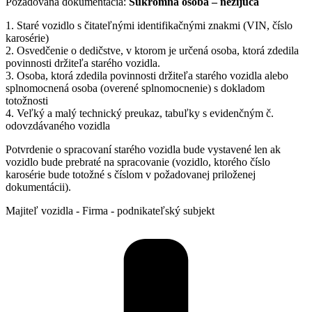
Požadovaná dokumentácia:
Súkromná osoba – nežijúca
1. Staré vozidlo s čitateľnými identifikačnými znakmi (VIN, číslo
karosérie)
2. Osvedčenie o dedičstve, v ktorom je určená osoba, ktorá zdedila
povinnosti držiteľa starého vozidla.
3. Osoba, ktorá zdedila povinnosti držiteľa starého vozidla alebo
splnomocnená osoba (overené splnomocnenie) s dokladom
totožnosti
4. Veľký a malý technický preukaz, tabuľky s evidenčným č.
odovzdávaného vozidla
Potvrdenie o spracovaní starého vozidla bude vystavené len ak
vozidlo bude prebraté na spracovanie (vozidlo, ktorého číslo
karosérie bude totožné s číslom v požadovanej priloženej
dokumentácii).
Majiteľ vozidla - Firma - podnikateľský subjekt