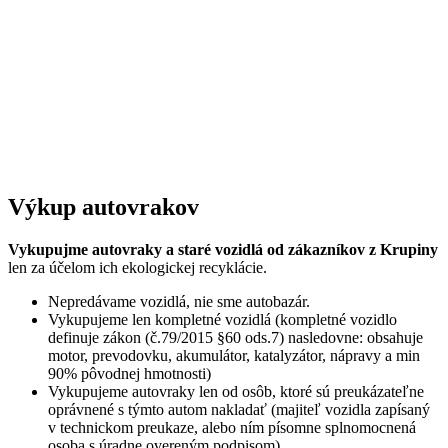
Výkup autovrakov
Vykupujme autovraky a staré vozidlá od zákazníkov z Krupiny
len za účelom ich ekologickej recyklácie.
Nepredávame vozidlá, nie sme autobazár.
Vykupujeme len kompletné vozidlá (kompletné vozidlo
definuje zákon (č.79/2015 §60 ods.7) nasledovne: obsahuje
motor, prevodovku, akumulátor, katalyzátor, nápravy a min
90% pôvodnej hmotnosti)
Vykupujeme autovraky len od osôb, ktoré sú preukázateľne
oprávnené s týmto autom nakladať (majiteľ vozidla zapísaný
v technickom preukaze, alebo ním písomne splnomocnená
osoba s úradne overeným podpisom)