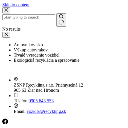
Skip to content
No results
Autovrakovisko
Výkup autovrakov
Trvalé vyradenie vozidiel
Ekologická recyklácia a spracovanie
ZSNP Recykling s.r.o.
Priemyselná 12
965 63 Žiar nad Hronom
Telefón
0905 643 553
Email:
vozidla@recykling.sk