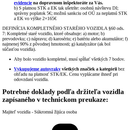
evidencie
na dopravnom inšpektoráte za Vás.
b) S platnou STK a EK tak ušetríte: osobnú návštevu DI;
správny poplatok 5€; možnú sankciu od OÚ za neplatnú STK
a EK vo výške 2×165€
DEFINÍCIA KOMPLETNÉHO STARÉHO VOZIDLA §60 ods.
7: Kompletné staré vozidlo, ktoré obsahuje: a) motor; b)
prevodovku; c) nápravu; d) karosériu; e) batériu alebo akumulátor; f)
najmenej 90% z pôvodnej hmotnosti; g) katalyzátor (ak bol
súčasťou vozidla).
Aby bolo vozidlo kompletné, musí spĺňať všetkých 7 bodov.
Vykupujeme autovraky
všetkých značiek a kategórii
bez
ohľadu na platnosť STK/EK. Cenu vyplácame ihneď pri
odovzdaní vozidla.
Potrebné doklady podľa držiteľa vozidla
zapísaného v technickom preukaze:
Majiteľ vozidla - Súkromná žijúca osoba