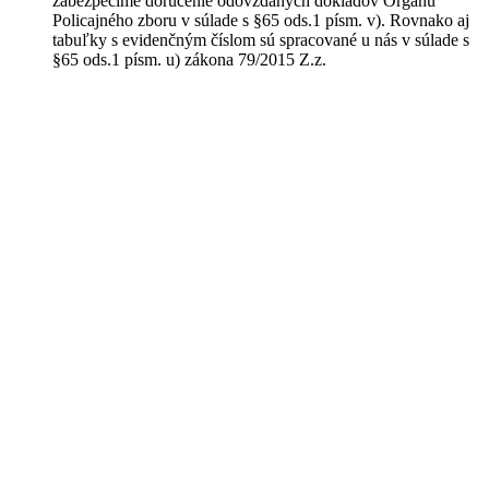
zabezpečíme doručenie odovzdaných dokladov Orgánu
Policajného zboru v súlade s §65 ods.1 písm. v). Rovnako aj
tabuľky s evidenčným číslom sú spracované u nás v súlade s
§65 ods.1 písm. u) zákona 79/2015 Z.z.