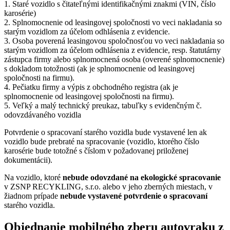
1. Staré vozidlo s čitateľnými identifikačnými znakmi (VIN, číslo
karosérie)
2. Splnomocnenie od leasingovej spoločnosti vo veci nakladania so
starým vozidlom za účelom odhlásenia z evidencie.
3. Osoba poverená leasingovou spoločnosťou vo veci nakladania so
starým vozidlom za účelom odhlásenia z evidencie, resp. štatutárny
zástupca firmy alebo splnomocnená osoba (overené splnomocnenie)
s dokladom totožnosti (ak je splnomocnenie od leasingovej
spoločnosti na firmu).
4. Pečiatku firmy a výpis z obchodného registra (ak je
splnomocnenie od leasingovej spoločnosti na firmu).
5. Veľký a malý technický preukaz, tabuľky s evidenčným č.
odovzdávaného vozidla
Potvrdenie o spracovaní starého vozidla bude vystavené len ak
vozidlo bude prebraté na spracovanie (vozidlo, ktorého číslo
karosérie bude totožné s číslom v požadovanej priloženej
dokumentácii).
Na vozidlo, ktoré
nebude odovzdané na ekologické spracovanie
v ZSNP RECYKLING, s.r.o. alebo v jeho zberných miestach, v
žiadnom prípade
nebude vystavené potvrdenie o spracovaní
starého vozidla.
Objednanie mobilného zberu autovraku z