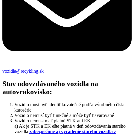
vozidla@recykling.sk
Stav odovzdávaného vozidla na
autovrakovisko:
Vozidlo musí byť identifikovateľné podľa výrobného čísla
karosérie
Vozidlo nemusí byť funkčné a môže byť havarované
Vozidlo nemusí mať platnú STK ani EK
a) Ak je STK a EK ešte platná v deň odovzdávania starého
vozidla
zabezpečíme aj vyradenie starého vozidla z