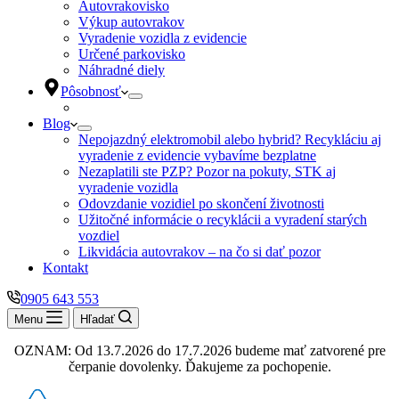
Autovrakovisko
Výkup autovrakov
Vyradenie vozidla z evidencie
Určené parkovisko
Náhradné diely
Pôsobnosť
Blog
Nepojazdný elektromobil alebo hybrid? Recykláciu aj
vyradenie z evidencie vybavíme bezplatne
Nezaplatili ste PZP? Pozor na pokuty, STK aj
vyradenie vozidla
Odovzdanie vozidiel po skončení životnosti
Užitočné informácie o recyklácii a vyradení starých
vozdiel
Likvidácia autovrakov – na čo si dať pozor
Kontakt
0905 643 553
Menu
Hľadať
OZNAM: Od 13.7.2026 do 17.7.2026 budeme mať zatvorené pre
čerpanie dovolenky. Ďakujeme za pochopenie.