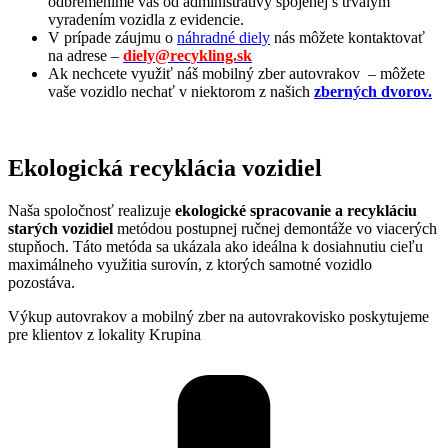
odbremeníme vás od administratívy spojenej s trvalým
vyradením vozidla z evidencie.
V prípade záujmu o
náhradné diely
nás môžete kontaktovať
na adrese –
diely@recykling.sk
Ak nechcete využiť náš mobilný zber autovrakov – môžete
vaše vozidlo nechať v niektorom z našich
zberných dvorov.
Ekologická recyklácia vozidiel
Naša spoločnosť realizuje
ekologické spracovanie a recykláciu
starých vozidiel
metódou postupnej ručnej demontáže vo viacerých
stupňoch. Táto metóda sa ukázala ako ideálna k dosiahnutiu cieľu
maximálneho využitia surovín, z ktorých samotné vozidlo
pozostáva.
Výkup autovrakov a mobilný zber na autovrakovisko poskytujeme
pre klientov z lokality Krupina