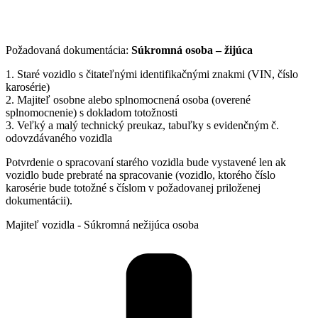
Požadovaná dokumentácia:
Súkromná osoba – žijúca
1. Staré vozidlo s čitateľnými identifikačnými znakmi (VIN, číslo
karosérie)
2. Majiteľ osobne alebo splnomocnená osoba (overené
splnomocnenie) s dokladom totožnosti
3. Veľký a malý technický preukaz, tabuľky s evidenčným č.
odovzdávaného vozidla
Potvrdenie o spracovaní starého vozidla bude vystavené len ak
vozidlo bude prebraté na spracovanie (vozidlo, ktorého číslo
karosérie bude totožné s číslom v požadovanej priloženej
dokumentácii).
Majiteľ vozidla - Súkromná nežijúca osoba