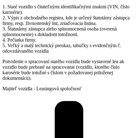
1. Staré vozidlo s čitateľnými identifikačnými znakmi (VIN, číslo
karosérie).
2. Výpis z obchodného registra, kde je určený štatutárny zástupca
firmy, resp. živnostenský list, zriaďovacia listina.
3. Štatutárny zástupca alebo splnomocnená osoba (overená
splnomocnenie) s dokladom totožnosti.
4. Pečiatka firmy.
5. Veľký a malý technický preukaz, tabuľky s evidenčným č.
odovzdávaného vozidla
Potvrdenie o spracovaní starého vozidla bude vystavené len ak
vozidlo bude prebraté na spracovanie (vozidlo, ktorého číslo
karosérie bude totožné s číslom v požadovanej priloženej
dokumentácii).
Majiteľ vozidla - Leasingová spoločnosť