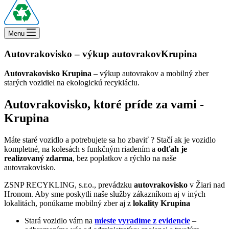
Menu
Autovrakovisko – výkup autovrakov
Krupina
Autovrakovisko Krupina
– výkup autovrakov a mobilný zber
starých vozidiel na ekologickú recykláciu.
Autovrakovisko, ktoré príde za vami -
Krupina
Máte staré vozidlo a potrebujete sa ho zbaviť ? Stačí ak je vozidlo
kompletné, na kolesách s funkčným riadením a
odťah je
realizovaný zdarma
, bez poplatkov a rýchlo na naše
autovrakovisko.
ZSNP RECYKLING, s.r.o., prevádzku
autovrakovisko
v Žiari nad
Hronom. Aby sme poskytli naše služby zákazníkom aj v iných
lokalitách, ponúkame mobilný zber aj z
lokality Krupina
Stará vozidlo vám na
mieste vyradíme z evidencie
–