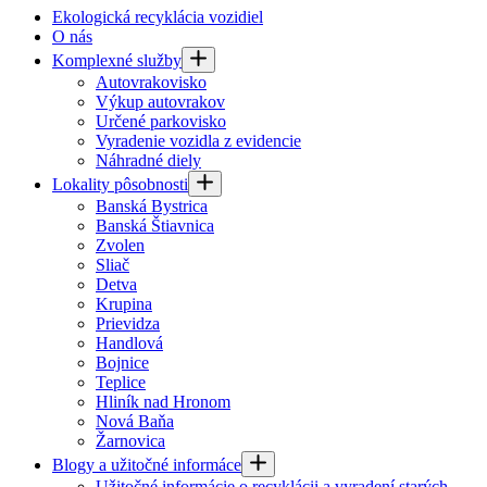
Ekologická recyklácia vozidiel
O nás
Komplexné služby
Autovrakovisko
Výkup autovrakov
Určené parkovisko
Vyradenie vozidla z evidencie
Náhradné diely
Lokality pôsobnosti
Banská Bystrica
Banská Štiavnica
Zvolen
Sliač
Detva
Krupina
Prievidza
Handlová
Bojnice
Teplice
Hliník nad Hronom
Nová Baňa
Žarnovica
Blogy a užitočné informáce
Užitočné informácie o recyklácii a vyradení starých