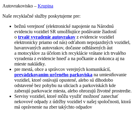
Autovrakovisko –
Krupina
Naše recyklačné služby poskytujeme pre:
bežnú verejnosť (elektronické napojenie na Národnú
evidenciu vozidiel SR umožňujúce podávanie žiadostí
o
trvalé vyradenie autovrakov
z evidencie vozidiel
elektronicky priamo od nás) odťahom nepojazdných vozidiel,
havarovaných autovrakov, dočasne odhlásených áut
a motocyklov za účelom ich recyklácie vrátane ich trvalého
vyradenia z evidencie hneď a na počkanie a dokonca aj na
mieste nakládky.
pre mestá, obce a správcov verejných komunikácií,
prevádzkovaním určeného parkoviska
na umiestňovanie
vozidiel, ktoré ostávajú opustené, alebo sú dlhodobo
odstavené bez pohybu na uliciach a parkoviskách kde
zaberajú parkovacie miesta, alebo ohrozujú životné prostredie.
Servisy vozidiel, ktoré môžu využiť možnosť zanechať
nekovové odpady z údržby vozidiel v našej spoločnosti, ktorá
má oprávnenie na zber takýchto odpadov