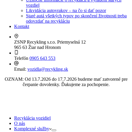
vozdiel
Likvidácia autovrakov – na čo si dať pozor
Staré autá všetkých typov po skončení životnosti treba
odovzdať na recykláciu
Kontakt
ZSNP Recykling s.r.o.
Priemyselná 12
965 63 Žiar nad Hronom
Telefón
0905 643 553
Email:
vozidla@recykling.sk
OZNAM: Od 13.7.2026 do 17.7.2026 budeme mať zatvorené pre
čerpanie dovolenky. Ďakujeme za pochopenie.
Recyklácia vozidiel
O nás
Komplexné služby