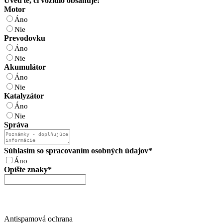
Uveďte, či vozidlo obsahuje:
Motor
Áno
Nie
Prevodovku
Áno
Nie
Akumulátor
Áno
Nie
Katalyzátor
Áno
Nie
Správa
Súhlasím so spracovaním osobných údajov
*
Áno
Opíšte znaky
*
Antispamová ochrana