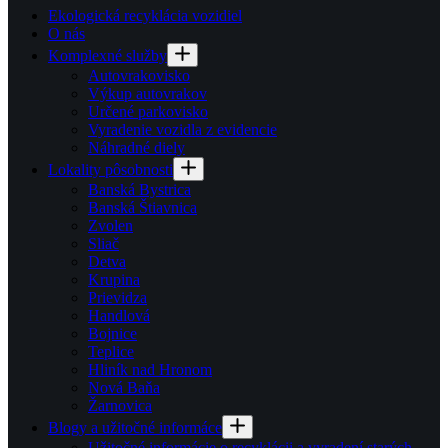
Ekologická recyklácia vozidiel
O nás
Komplexné služby
Autovrakovisko
Výkup autovrakov
Určené parkovisko
Vyradenie vozidla z evidencie
Náhradné diely
Lokality pôsobnosti
Banská Bystrica
Banská Štiavnica
Zvolen
Sliač
Detva
Krupina
Prievidza
Handlová
Bojnice
Teplice
Hliník nad Hronom
Nová Baňa
Žarnovica
Blogy a užitočné informáce
Užitočné informácie o recyklácii a vyradení starých