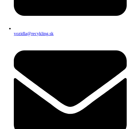
vozidla@recykling.sk