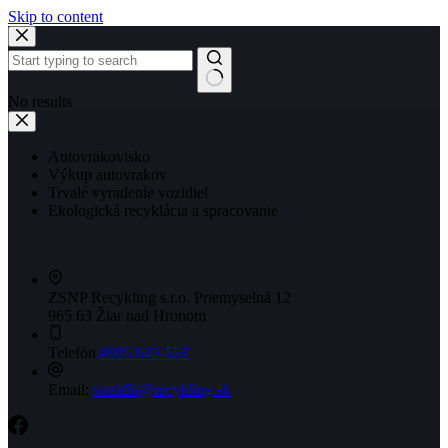
Skip to content
No results
Autovrakovisko
Výkup autovrakov
Trvalé vyradenie vozidiel
Ekologická recyklácia a spracovanie
ZSNP Recykling s.r.o.
Priemyselná 12
965 63 Žiar nad Hronom
Telefón
0905 643 553
Email:
vozidla@recykling.sk