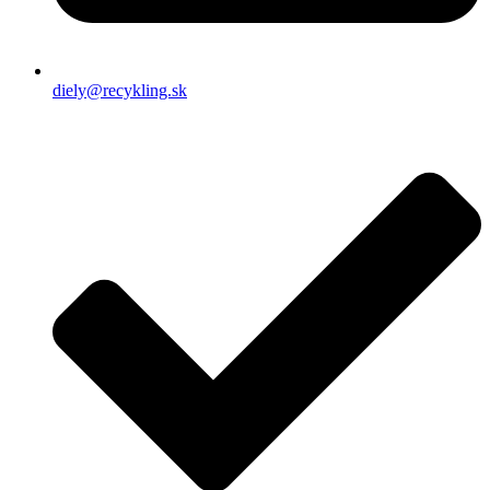
diely@recykling.sk