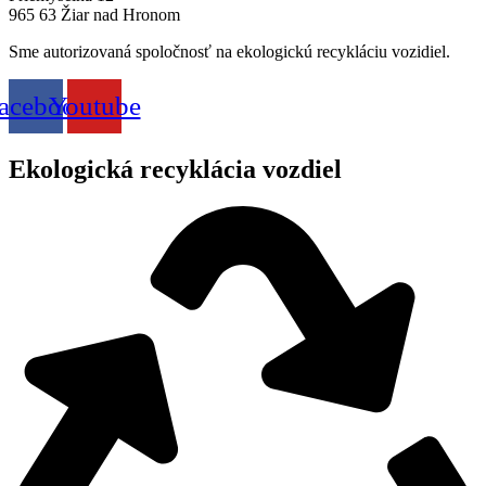
965 63 Žiar nad Hronom
Sme autorizovaná spoločnosť na ekologickú recykláciu vozidiel.
acebook
Youtube
Ekologická recyklácia vozdiel