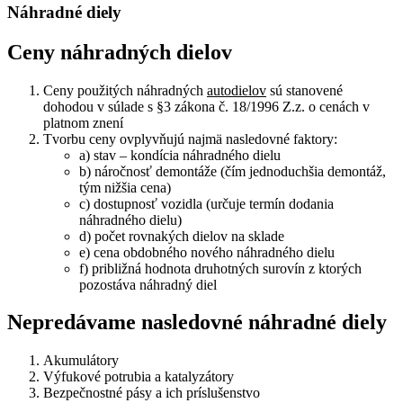
Náhradné diely
Ceny náhradných dielov
Ceny použitých náhradných
autodielov
sú stanovené
dohodou v súlade s §3 zákona č. 18/1996 Z.z. o cenách v
platnom znení
Tvorbu ceny ovplyvňujú najmä nasledovné faktory:
a) stav – kondícia náhradného dielu
b) náročnosť demontáže (čím jednoduchšia demontáž,
tým nižšia cena)
c) dostupnosť vozidla (určuje termín dodania
náhradného dielu)
d) počet rovnakých dielov na sklade
e) cena obdobného nového náhradného dielu
f) približná hodnota druhotných surovín z ktorých
pozostáva náhradný diel
Nepredávame nasledovné náhradné diely
Akumulátory
Výfukové potrubia a katalyzátory
Bezpečnostné pásy a ich príslušenstvo