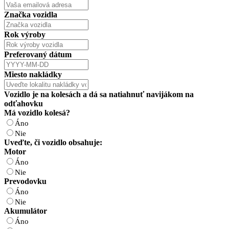
Značka vozidla
Rok výroby
Preferovaný dátum
Miesto nakládky
Vozidlo je na kolesách a dá sa natiahnuť navijákom na
odťahovku
Email
Má vozidlo kolesá?
Address
*
Áno
Nie
Uveďte, či vozidlo obsahuje:
Motor
Áno
Nie
Prevodovku
Áno
Nie
Akumulátor
Áno