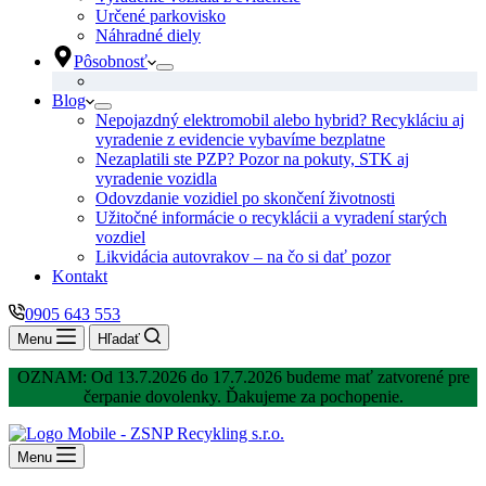
Určené parkovisko
Náhradné diely
Pôsobnosť
Blog
Nepojazdný elektromobil alebo hybrid? Recykláciu aj
vyradenie z evidencie vybavíme bezplatne
Nezaplatili ste PZP? Pozor na pokuty, STK aj
vyradenie vozidla
Odovzdanie vozidiel po skončení životnosti
Užitočné informácie o recyklácii a vyradení starých
vozdiel
Likvidácia autovrakov – na čo si dať pozor
Kontakt
0905 643 553
Menu
Hľadať
OZNAM: Od 13.7.2026 do 17.7.2026 budeme mať zatvorené pre
čerpanie dovolenky. Ďakujeme za pochopenie.
Menu